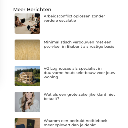
Meer Berichten
Arbeidsconflict oplossen zonder
verdere escalatie
Minimalistisch verbouwen met een
pvc-vloer in Brabant als rustige basis
VG Loghouses als specialist in
duurzame houtskeletbouw voor jouw
woning
Wat als een grote zakelijke klant niet
betaalt?
Waarom een bedrukt notitieboek
meer oplevert dan je denkt