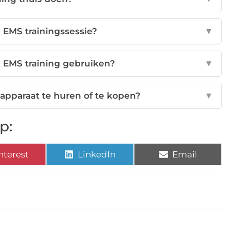
n EMS trainingssessie?
▼
k EMS training gebruiken?
▼
apparaat te huren of te kopen?
▼
p:
nterest
LinkedIn
Email