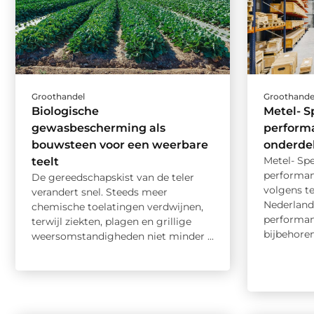
Groothandel
Groothande
Biologische
Metel- Sp
gewasbescherming als
perform
bouwsteen voor een weerbare
onderde
Metel- Spe
teelt
performan
De gereedschapskist van de teler
volgens te
verandert snel. Steeds meer
Nederland
chemische toelatingen verdwijnen,
performan
terwijl ziekten, plagen en grillige
bijbehoren
weersomstandigheden niet minder ...