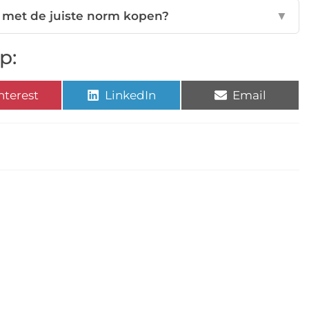
 met de juiste norm kopen?
▼
p:
nterest
LinkedIn
Email