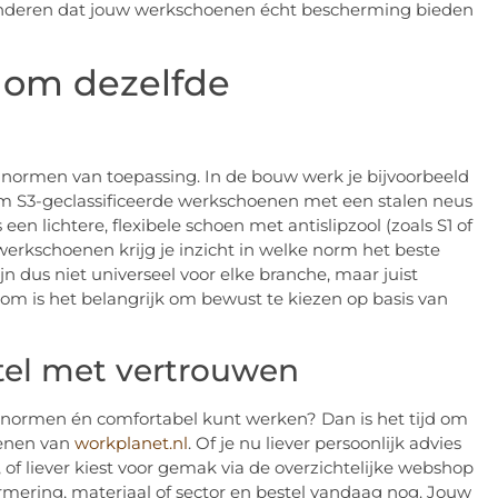
aranderen dat jouw werkschoenen écht bescherming bieden
t om dezelfde
O-normen van toepassing. In de bouw werk je bijvoorbeeld
m S3-geclassificeerde werkschoenen met een stalen neus
een lichtere, flexibele schoen met antislipzool (zoals S1 of
werkschoenen krijg je inzicht in welke norm het beste
n dus niet universeel voor elke branche, maar juist
rom is het belangrijk om bewust te kiezen op basis van
tel met vertrouwen
idsnormen én comfortabel kunt werken? Dan is het tijd om
oenen van
workplanet.nl
. Of je nu liever persoonlijk advies
, of liever kiest voor gemak via de overzichtelijke webshop
ormering, materiaal of sector en bestel vandaag nog. Jouw