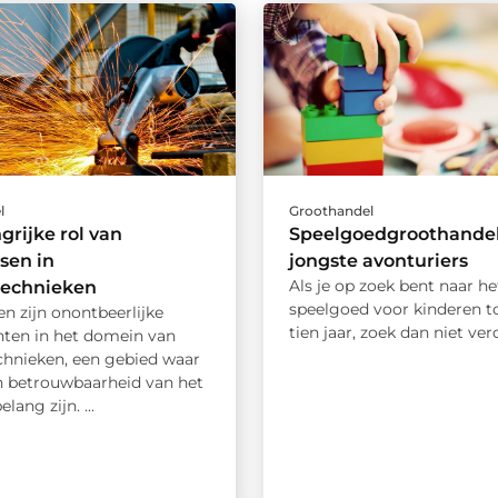
l
Groothandel
grijke rol van
Speelgoedgroothandel
sen in
jongste avonturiers
Als je op zoek bent naar he
technieken
speelgoed voor kinderen t
n zijn onontbeerlijke
tien jaar, zoek dan niet verde
en in het domein van
echnieken, een gebied waar
en betrouwbaarheid van het
lang zijn. ...