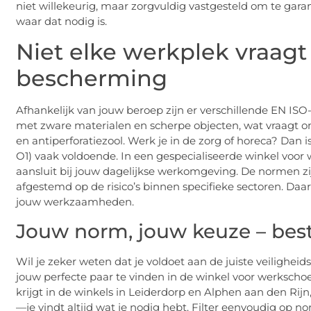
niet willekeurig, maar zorgvuldig vastgesteld om te g
waar dat nodig is.
Niet elke werkplek vraag
bescherming
Afhankelijk van jouw beroep zijn er verschillende EN IS
met zware materialen en scherpe objecten, wat vraagt o
en antiperforatiezool. Werk je in de zorg of horeca? Dan is 
O1) vaak voldoende. In een gespecialiseerde winkel voor 
aansluit bij jouw dagelijkse werkomgeving. De normen zij
afgestemd op de risico’s binnen specifieke sectoren. Daa
jouw werkzaamheden.
Jouw norm, jouw keuze – bes
Wil je zeker weten dat je voldoet aan de juiste veilighe
jouw perfecte paar te vinden in de winkel voor werksch
krijgt in de winkels in Leiderdorp en Alphen aan den Rijn
—je vindt altijd wat je nodig hebt. Filter eenvoudig op n