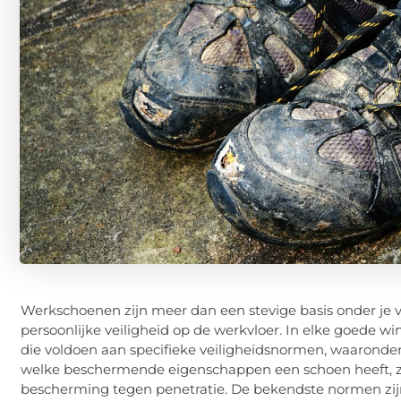
Werkschoenen zijn meer dan een stevige basis onder je 
persoonlijke veiligheid op de werkvloer. In elke goede
die voldoen aan specifieke veiligheidsnormen, waaron
welke beschermende eigenschappen een schoen heeft, zoa
bescherming tegen penetratie. De bekendste normen zijn 