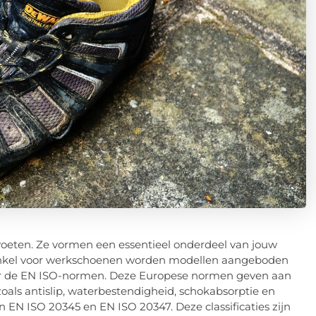
voeten. Ze vormen een essentieel onderdeel van jouw
 winkel voor werkschoenen worden modellen aangeboden
der de EN ISO-normen. Deze Europese normen geven aan
ls antislip, waterbestendigheid, schokabsorptie en
EN ISO 20345 en EN ISO 20347. Deze classificaties zijn