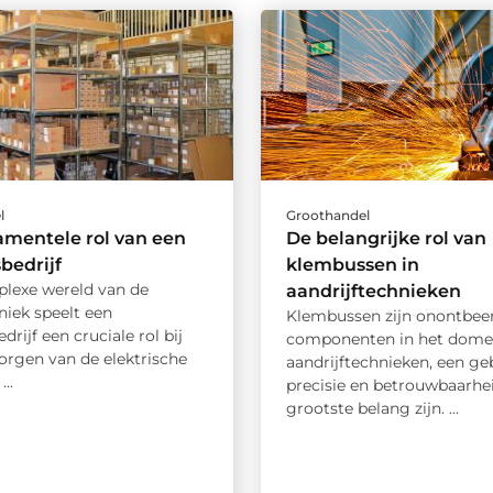
l
Groothandel
mentele rol van een
De belangrijke rol van
bedrijf
klembussen in
plexe wereld van de
aandrijftechnieken
iek speelt een
Klembussen zijn onontbeer
drijf een cruciale rol bij
componenten in het dome
orgen van de elektrische
aandrijftechnieken, een ge
...
precisie en betrouwbaarhe
grootste belang zijn. ...