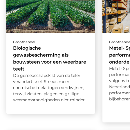
Groothandel
Groothande
Biologische
Metel- Sp
gewasbescherming als
perform
bouwsteen voor een weerbare
onderde
Metel- Spe
teelt
performan
De gereedschapskist van de teler
volgens te
verandert snel. Steeds meer
Nederland
chemische toelatingen verdwijnen,
performan
terwijl ziekten, plagen en grillige
bijbehoren
weersomstandigheden niet minder ...