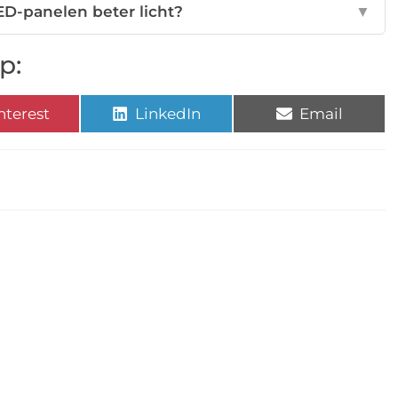
D-panelen beter licht?
▼
p:
nterest
LinkedIn
Email