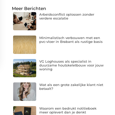
Meer Berichten
Arbeidsconflict oplossen zonder
verdere escalatie
Minimalistisch verbouwen met een
pvc-vloer in Brabant als rustige basis
VG Loghouses als specialist in
duurzame houtskeletbouw voor jouw
woning
Wat als een grote zakelijke klant niet
betaalt?
Waarom een bedrukt notitieboek
meer oplevert dan je denkt