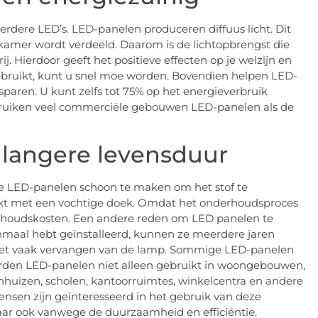
dere LED’s. LED-panelen produceren diffuus licht. Dit
e kamer wordt verdeeld. Daarom is de lichtopbrengst die
ij. Hierdoor geeft het positieve effecten op je welzijn en
ebruikt, kunt u snel moe worden. Bovendien helpen LED-
sparen. U kunt zelfs tot 75% op het energieverbruik
ebruiken veel commerciële gebouwen LED-panelen als de
langere levensduur
 de LED-panelen schoon te maken om het stof te
kt met een vochtige doek. Omdat het onderhoudsproces
erhoudskosten. Een andere reden om LED panelen te
enmaal hebt geïnstalleerd, kunnen ze meerdere jaren
het vaak vervangen van de lamp. Sommige LED-panelen
den LED-panelen niet alleen gebruikt in woongebouwen,
huizen, scholen, kantoorruimtes, winkelcentra en andere
en zijn geïnteresseerd in het gebruik van deze
aar ook vanwege de duurzaamheid en efficiëntie.