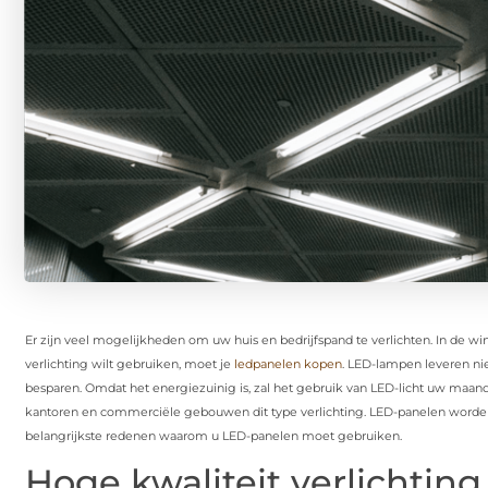
Er zijn veel mogelijkheden om uw huis en bedrijfspand te verlichten. In de wi
verlichting wilt gebruiken, moet je
ledpanelen kopen
. LED-lampen leveren nie
besparen. Omdat het energiezuinig is, zal het gebruik van LED-licht uw maand
kantoren en commerciële gebouwen dit type verlichting. LED-panelen worden 
belangrijkste redenen waarom u LED-panelen moet gebruiken.
Hoge kwaliteit verlichtin