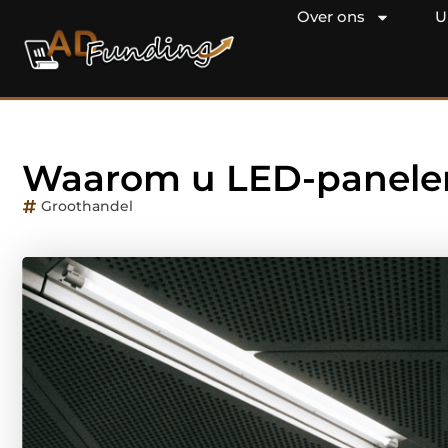
Over ons
U
Waarom u LED-panele
Groothandel