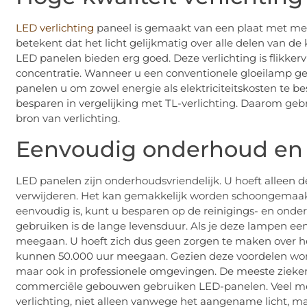
LED verlichting
paneel is gemaakt van een plaat met meer
betekent dat het licht gelijkmatig over alle delen van d
LED panelen bieden erg goed. Deze verlichting is flikkervr
concentratie. Wanneer u een conventionele gloeilamp g
panelen u om zowel energie als elektriciteitskosten te be
besparen in vergelijking met TL-verlichting. Daarom g
bron van verlichting.
Eenvoudig onderhoud en 
LED panelen zijn onderhoudsvriendelijk. U hoeft alleen
verwijderen. Het kan gemakkelijk worden schoongemaa
eenvoudig is, kunt u besparen op de reinigings- en ond
gebruiken is de lange levensduur. Als je deze lampen e
meegaan. U hoeft zich dus geen zorgen te maken over 
kunnen 50.000 uur meegaan. Gezien deze voordelen wor
maar ook in professionele omgevingen. De meeste zieken
commerciële gebouwen gebruiken LED-panelen. Veel mens
verlichting, niet alleen vanwege het aangename licht, m