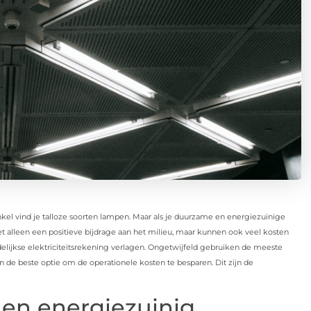
nkel vind je talloze soorten lampen. Maar als je duurzame en energiezuinige
t alleen een positieve bijdrage aan het milieu, maar kunnen ook veel kosten
elijkse elektriciteitsrekening verlagen. Ongetwijfeld gebruiken de meeste
de beste optie om de operationele kosten te besparen. Dit zijn de
g en energiezuinig