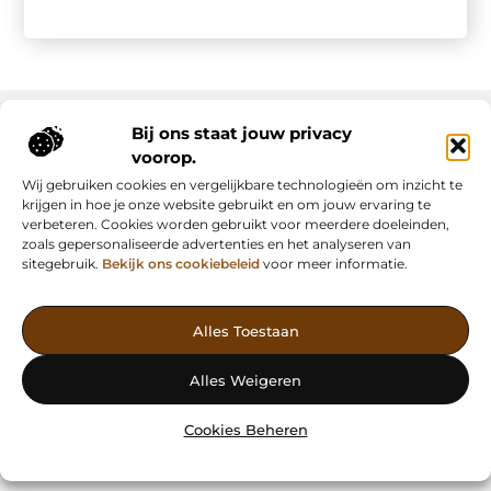
Bij ons staat jouw privacy
voorop.
Onze informatie
Wij gebruiken cookies en vergelijkbare technologieën om inzicht te
Backlink kopen: slimme strategie of riskante shortcut?
Manieren om geld te verdienen met mijn website: van passie naar inkomsten
krijgen in hoe je onze website gebruikt en om jouw ervaring te
verbeteren. Cookies worden gebruikt voor meerdere doeleinden,
zoals gepersonaliseerde advertenties en het analyseren van
sitegebruik.
Bekijk ons cookiebeleid
voor meer informatie.
Vind Inspiratie, Deel Inzichten
Alles Toestaan
— AdFunding.nl is jouw platform voor boeiende blogs,
waardevolle artikelen en effectieve advertenties. Ontdek, leer en
Alles Weigeren
deel jouw verhaal vandaag nog!
Cookies Beheren
@2025
www.adfunding.nl
.All Right Reserved.