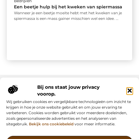
Bedrijven
Een beetje hulp bij het kweken van spiermassa
Wanneer je een beetje moeite hebt met het kweken van je
spiermassa is een mass gainer misschien wel een idee. ...
Bij ons staat jouw privacy
voorop.
Onze informatie
Wij gebruiken cookies en vergelijkbare technologieën om inzicht te
Backlink kopen: slimme strategie of riskante shortcut?
Manieren om geld te verdienen met mijn website: van passie naar inkomsten
krijgen in hoe je onze website gebruikt en om jouw ervaring te
verbeteren. Cookies worden gebruikt voor meerdere doeleinden,
zoals gepersonaliseerde advertenties en het analyseren van
sitegebruik.
Bekijk ons cookiebeleid
voor meer informatie.
Vind Inspiratie, Deel Inzichten