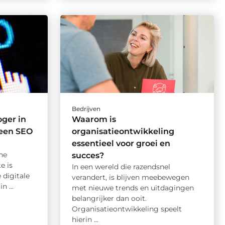
Bedrijven
oger in
Waarom is
 een SEO
organisatieontwikkeling
essentieel voor groei en
ne
succes?
e is
In een wereld die razendsnel
 digitale
verandert, is blijven meebewegen
n ...
met nieuwe trends en uitdagingen
belangrijker dan ooit.
Organisatieontwikkeling speelt
hierin ...