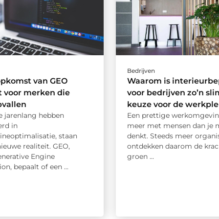
Bedrijven
opkomst van GEO
Waarom is interieurbe
 voor merken die
voor bedrijven zo’n s
pvallen
keuze voor de werkple
e jarenlang hebben
Een prettige werkomgevin
erd in
meer met mensen dan je m
neoptimalisatie, staan
denkt. Steeds meer organi
ieuwe realiteit. GEO,
ontdekken daarom de krac
enerative Engine
groen ...
on, bepaalt of een ...