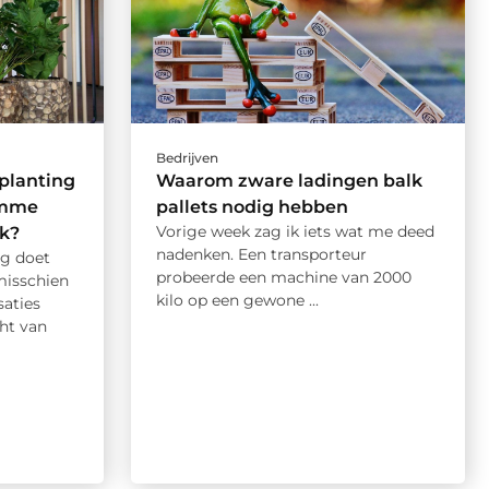
Bedrijven
planting
Waarom zware ladingen balk
limme
pallets nodig hebben
Vorige week zag ik iets wat me deed
k?
nadenken. Een transporteur
g doet
probeerde een machine van 2000
isschien
kilo op een gewone ...
saties
ht van