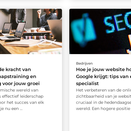
Bedrijven
e kracht van
Hoe je jouw website h
hapstraining en
Google krijgt: tips van
 voor jouw groei
specialist
amische wereld van
Het verbeteren van de onli
 effectief leiderschap
zichtbaarheid van je websit
oor het succes van elk
cruciaal in de hedendaagse
je nu een ...
wereld. Een hogere positie i