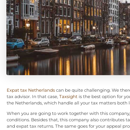
Expat tax Netherlands
can be quite challenging. We ther
tax advisor. In that case,
Taxsight
is the best option for yo
the Netherlands, which handle all your tax matters both l
When you are going to work together with this company, 
conditions. Besides that, this company also contributes 
and expat tax returns. The same goes for your appeal pro