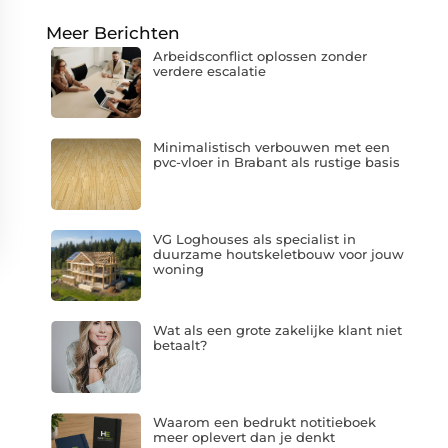
Meer Berichten
Arbeidsconflict oplossen zonder
verdere escalatie
Minimalistisch verbouwen met een
pvc-vloer in Brabant als rustige basis
VG Loghouses als specialist in
duurzame houtskeletbouw voor jouw
woning
Wat als een grote zakelijke klant niet
betaalt?
Waarom een bedrukt notitieboek
meer oplevert dan je denkt