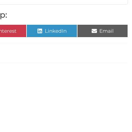
p:
nterest
LinkedIn
Email