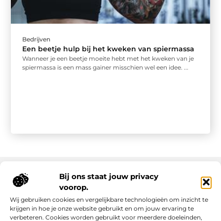
Bedrijven
Een beetje hulp bij het kweken van spiermassa
Wanneer je een beetje moeite hebt met het kweken van je
spiermassa is een mass gainer misschien wel een idee. ...
Bij ons staat jouw privacy
voorop.
Onze informatie
Wij gebruiken cookies en vergelijkbare technologieën om inzicht te
Backlink kopen: slimme strategie of riskante shortcut?
Manieren om geld te verdienen met mijn website: van passie naar inkomsten
krijgen in hoe je onze website gebruikt en om jouw ervaring te
verbeteren. Cookies worden gebruikt voor meerdere doeleinden,