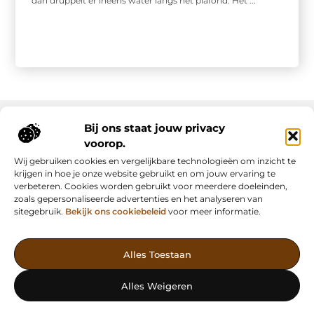
dan druppelt er ineens water langs het plafond. Het ...
Bij ons staat jouw privacy
voorop.
Onze informatie
Wij gebruiken cookies en vergelijkbare technologieën om inzicht te
Backlink kopen: slimme strategie of riskante shortcut?
Manieren om geld te verdienen met mijn website: van passie naar inkomsten
krijgen in hoe je onze website gebruikt en om jouw ervaring te
verbeteren. Cookies worden gebruikt voor meerdere doeleinden,
zoals gepersonaliseerde advertenties en het analyseren van
sitegebruik.
Bekijk ons cookiebeleid
voor meer informatie.
Vind Inspiratie, Deel Inzichten
Alles Toestaan
— AdFunding.nl is jouw platform voor boeiende blogs,
waardevolle artikelen en effectieve advertenties. Ontdek, leer en
Alles Weigeren
deel jouw verhaal vandaag nog!