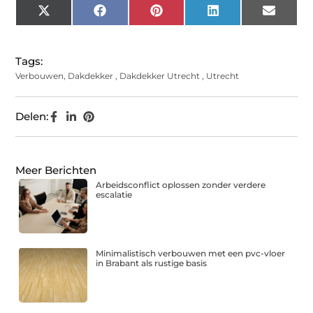
X
Facebook
Pinterest
LinkedIn
Email
(Twitter)
Tags:
Verbouwen
,
Dakdekker
,
Dakdekker Utrecht
,
Utrecht
Delen:
Meer Berichten
Arbeidsconflict oplossen zonder verdere
escalatie
Minimalistisch verbouwen met een pvc-vloer
in Brabant als rustige basis