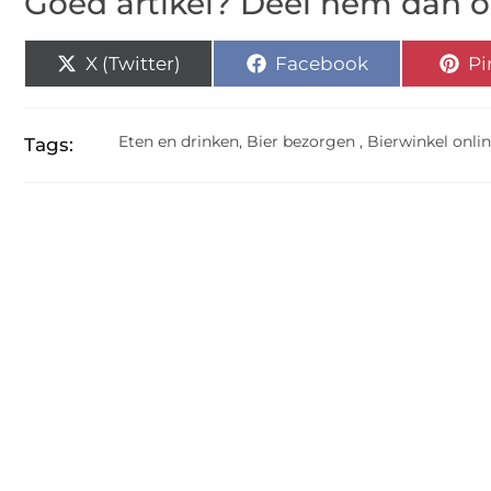
Goed artikel? Deel hem dan o
X (Twitter)
Facebook
Pi
Eten en drinken
,
Bier bezorgen
,
Bierwinkel onli
Tags: