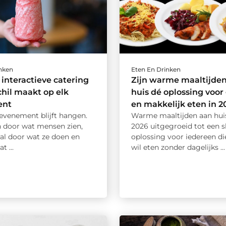
inken
Eten En Drinken
nteractieve catering
Zijn warme maaltijde
chil maakt op elk
huis dé oplossing voo
ent
en makkelijk eten in 2
evenement blijft hangen.
Warme maaltijden aan huis 
n door wat mensen zien,
2026 uitgegroeid tot een 
al door wat ze doen en
oplossing voor iedereen d
t ...
wil eten zonder dagelijks ...