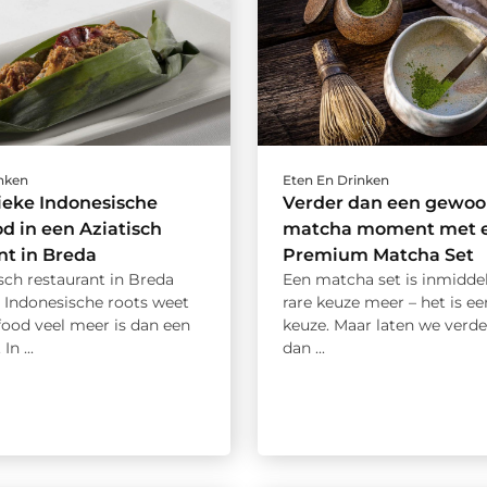
inken
Eten En Drinken
ieke Indonesische
Verder dan een gewo
od in een Aziatisch
matcha moment met 
nt in Breda
Premium Matcha Set
sch restaurant in Breda
Een matcha set is inmidde
 Indonesische roots weet
rare keuze meer – het is een
food veel meer is dan een
keuze. Maar laten we verde
In ...
dan ...