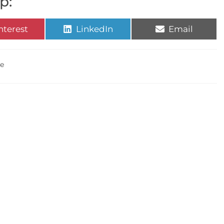
p:
nterest
LinkedIn
Email
ne