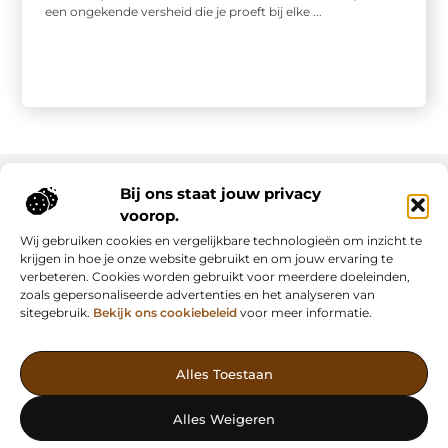
een ongekende versheid die je proeft bij elke ...
Bij ons staat jouw privacy
voorop.
Onze informatie
Wij gebruiken cookies en vergelijkbare technologieën om inzicht te
Backlink kopen: slimme strategie of riskante shortcut?
Manieren om geld te verdienen met mijn website: van passie naar inkomsten
krijgen in hoe je onze website gebruikt en om jouw ervaring te
verbeteren. Cookies worden gebruikt voor meerdere doeleinden,
zoals gepersonaliseerde advertenties en het analyseren van
sitegebruik.
Bekijk ons cookiebeleid
voor meer informatie.
Vind Inspiratie, Deel Inzichten
Alles Toestaan
— AdFunding.nl is jouw platform voor boeiende blogs,
waardevolle artikelen en effectieve advertenties. Ontdek, leer en
Alles Weigeren
deel jouw verhaal vandaag nog!