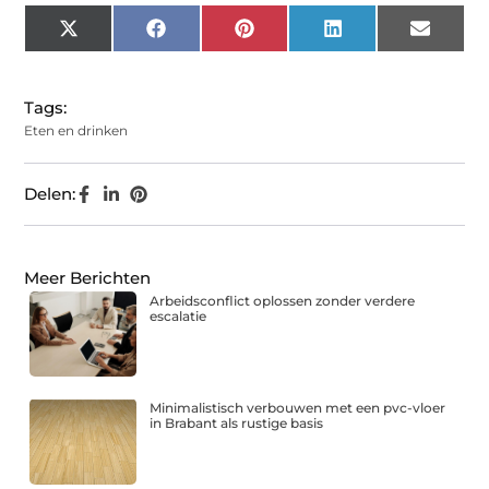
X
Facebook
Pinterest
LinkedIn
Email
(Twitter)
Tags:
Eten en drinken
Delen:
Meer Berichten
Arbeidsconflict oplossen zonder verdere
escalatie
Minimalistisch verbouwen met een pvc-vloer
in Brabant als rustige basis