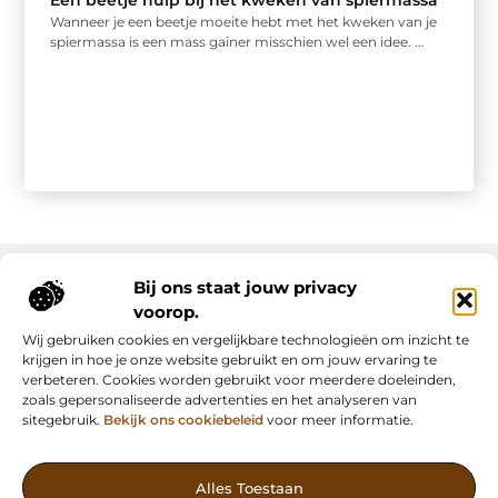
Een beetje hulp bij het kweken van spiermassa
Wanneer je een beetje moeite hebt met het kweken van je
spiermassa is een mass gainer misschien wel een idee. ...
Bij ons staat jouw privacy
voorop.
Onze informatie
Wij gebruiken cookies en vergelijkbare technologieën om inzicht te
Backlink kopen: slimme strategie of riskante shortcut?
Manieren om geld te verdienen met mijn website: van passie naar inkomsten
krijgen in hoe je onze website gebruikt en om jouw ervaring te
verbeteren. Cookies worden gebruikt voor meerdere doeleinden,
zoals gepersonaliseerde advertenties en het analyseren van
sitegebruik.
Bekijk ons cookiebeleid
voor meer informatie.
Vind Inspiratie, Deel Inzichten
Alles Toestaan