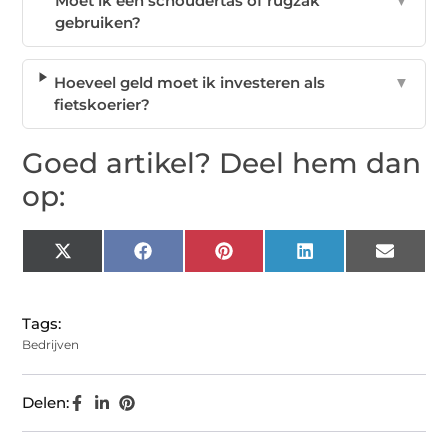
Moet ik een schoudertas of rugzak
▼
gebruiken?
Hoeveel geld moet ik investeren als
▼
fietskoerier?
Goed artikel? Deel hem dan
op:
X
Facebook
Pinterest
LinkedIn
Email
(Twitter)
Tags:
Bedrijven
Delen: