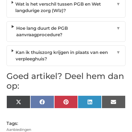
Wat is het verschil tussen PGB en Wet
▼
langdurige zorg (Wlz)?
Hoe lang duurt de PGB
▼
aanvraagprocedure?
Kan ik thuiszorg krijgen in plaats van een
▼
verpleeghuis?
Goed artikel? Deel hem dan
op:
X
Facebook
Pinterest
LinkedIn
Email
(Twitter)
Tags:
Aanbiedingen