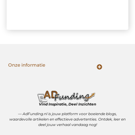
Onze informatie
Backlink kopen: slimme strategie of riskante shortcut?
Manieren om geld te verdienen met mijn website: van passie naar inkomsten
Vind Inspiratie, Deel Inzichten
— AdFunding.nl is jouw platform voor boeiende blogs,
waardevolle artikelen en effectieve advertenties. Ontdek, leer en
deel jouw verhaal vandaag nog!