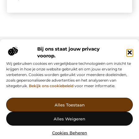
Bij ons staat jouw privacy
voorop.
Onze informatie
Wij gebruiken cookies en vergelijkbare technologieën om inzicht te
Backlink kopen: slimme strategie of riskante shortcut?
Manieren om geld te verdienen met mijn website: van passie naar inkomsten
krijgen in hoe je onze website gebruikt en om jouw ervaring te
verbeteren. Cookies worden gebruikt voor meerdere doeleinden,
zoals gepersonaliseerde advertenties en het analyseren van
sitegebruik.
Bekijk ons cookiebeleid
voor meer informatie.
Vind Inspiratie, Deel Inzichten
Alles Toestaan
— AdFunding.nl is jouw platform voor boeiende blogs,
waardevolle artikelen en effectieve advertenties. Ontdek, leer en
Alles Weigeren
deel jouw verhaal vandaag nog!
Cookies Beheren