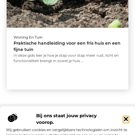
Woning En Tuin
Praktische handleiding voor een fris huis en een
fijne tuin
In deze gids leer je hoe je stap voor stap meer rust, licht en
functionaliteit brengt in zowel je huis ...
Bij ons staat jouw privacy
voorop.
Onze informatie
Wij gebruiken cookies en vergelijkbare technologieën om inzicht te
Backlink kopen: slimme strategie of riskante shortcut?
Manieren om geld te verdienen met mijn website: van passie naar inkomsten