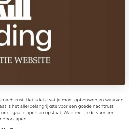
e nachtrust. Het is iets wat je moet opbouwen en waarvan
at is het allerbelangrijkste voor een goede nachtrust.
ment gaat slapen en opstaat. Wanneer je dit voor een
er doorslapen.