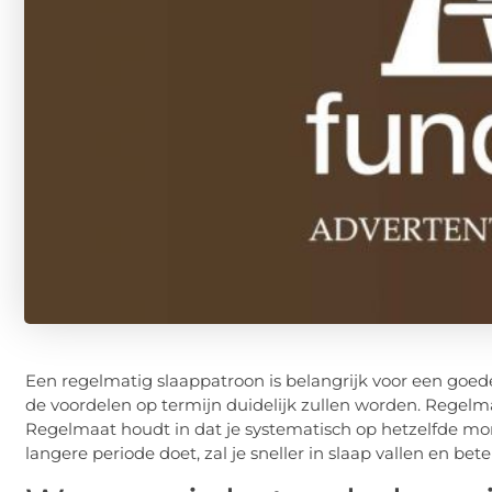
Een regelmatig slaappatroon is belangrijk voor een goed
de voordelen op termijn duidelijk zullen worden. Regelma
Regelmaat houdt in dat je systematisch op hetzelfde mo
langere periode doet, zal je sneller in slaap vallen en bet