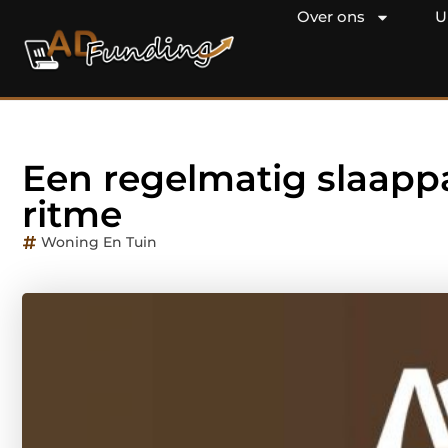
Over ons
U
Een regelmatig slaapp
ritme
Woning En Tuin