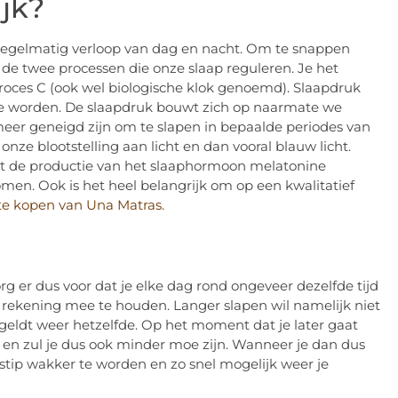
ijk?
n regelmatig verloop van dag en nacht. Om te snappen
r de twee processen die onze slaap reguleren. Je het
roces C (ook wel biologische klok genoemd). Slaapdruk
 we worden. De slaapdruk bouwt zich op naarmate we
meer geneigd zijn om te slapen in bepaalde periodes van
 onze blootstelling aan licht en dan vooral blauw licht.
dt de productie van het slaaphormoon melatonine
men. Ook is het heel belangrijk om op een kwalitatief
te kopen van Una Matras
.
g er dus voor dat je elke dag rond ongeveer dezelfde tijd
 rekening mee te houden. Langer slapen wil namelijk niet
 geldt weer hetzelfde. Op het moment dat je later gaat
en zul je dus ook minder moe zijn. Wanneer je dan dus
dstip wakker te worden en zo snel mogelijk weer je