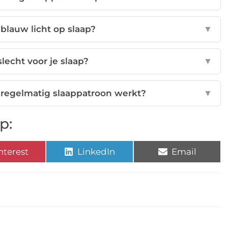
 blauw licht op slaap?
▼
lecht voor je slaap?
▼
 regelmatig slaappatroon werkt?
▼
p:
nterest
LinkedIn
Email