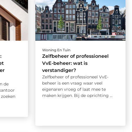
Woning En Tuin
:
Zelfbeheer of professioneel
et
VvE-beheer: wat is
er
verstandiger?
Zelfbeheer of professioneel VvE-
beheer is een vraag waar veel
n de
eigenaren vroeg of laat mee te
kantoor
maken krijgen. Bij de oprichting ...
n zoeken