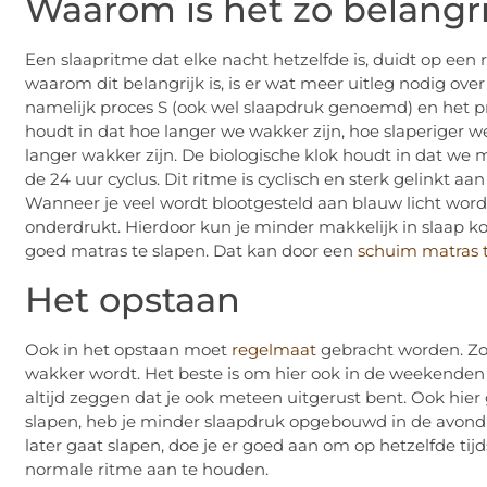
Waarom is het zo belangr
Een slaapritme dat elke nacht hetzelfde is, duidt op ee
waarom dit belangrijk is, is er wat meer uitleg nodig ove
namelijk proces S (ook wel slaapdruk genoemd) en het p
houdt in dat hoe langer we wakker zijn, hoe slaperiger
langer wakker zijn. De biologische klok houdt in dat we 
de 24 uur cyclus. Dit ritme is cyclisch en sterk gelinkt aan
Wanneer je veel wordt blootgesteld aan blauw licht wor
onderdrukt. Hierdoor kun je minder makkelijk in slaap ko
goed matras te slapen. Dat kan door een
schuim matras 
Het opstaan
Ook in het opstaan moet
regelmaat
gebracht worden. Zor
wakker wordt. Het beste is om hier ook in de weekenden
altijd zeggen dat je ook meteen uitgerust bent. Ook hier
slapen, heb je minder slaapdruk opgebouwd in de avond 
later gaat slapen, doe je er goed aan om op hetzelfde tij
normale ritme aan te houden.