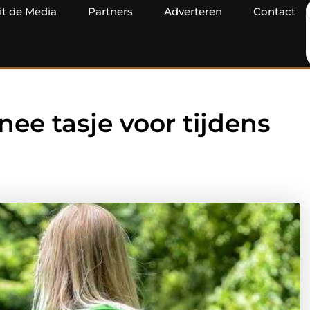
it de Media
Partners
Adverteren
Contact
ee tasje voor tijdens