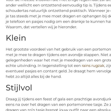
ander wellicht een ontzettend eenvoudig tip is. Tijdens ee
schoudertas natuurlijk ontzettend praktisch. Wanneer je de
je tas steeds met je mee moet dragen en ophangen bij de
je telefoon en pasjes nodig om een drankje te kunnen hal
Waarom, dat vertellen wij je hieronder.
Klein
Het grootste voordeel van het gebruik van een portemonnee
met je mee te dragen tijdens een avondje stappen. Niet al
gelegenheden waar het met je meedragen van een grote tas
echte uitvinding. In tegenstelling tot een
rains rugzak
, z
eventueel pasjes en contant geld. Je draagt hem vervolg
hebt zo altijd alles bij de hand.
Stijlvol
Draag jij tijdens een feest of gala een prachtige avondju
eens na over het dragen van een portemonnee tasje. Ze zij
dragen van zo’n tasje brengt jouw outfit naar een absol