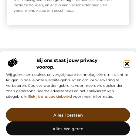
bezig te houden, en er zijn een verscheidenheid van
verschillende soorten beschikbaar ...
Bij ons staat jouw privacy
voorop.
Onze informatie
Wij gebruiken cookies en vergelijkbare technologieën om inzicht te
Backlink kopen: slimme strategie of riskante shortcut?
Manieren om geld te verdienen met mijn website: van passie naar inkomsten
krijgen in hoe je onze website gebruikt en om jouw ervaring te
verbeteren. Cookies worden gebruikt voor meerdere doeleinden,
zoals gepersonaliseerde advertenties en het analyseren van
sitegebruik.
Bekijk ons cookiebeleid
voor meer informatie.
Vind Inspiratie, Deel Inzichten
Alles Toestaan
— AdFunding.nl is jouw platform voor boeiende blogs,
waardevolle artikelen en effectieve advertenties. Ontdek, leer en
Alles Weigeren
deel jouw verhaal vandaag nog!