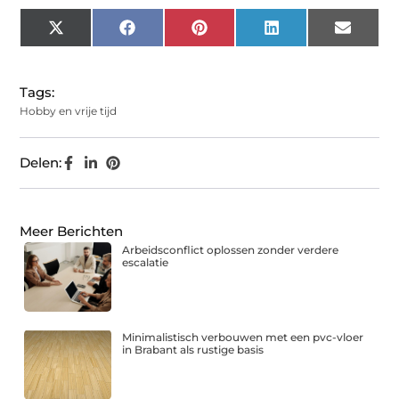
X
Facebook
Pinterest
LinkedIn
Email
(Twitter)
Tags:
Hobby en vrije tijd
Delen:
Meer Berichten
Arbeidsconflict oplossen zonder verdere
escalatie
Minimalistisch verbouwen met een pvc-vloer
in Brabant als rustige basis