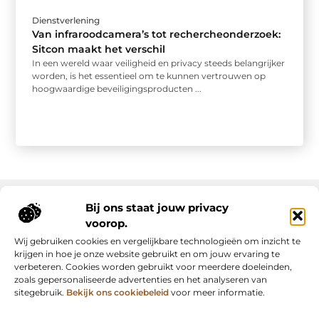
Dienstverlening
Van infraroodcamera’s tot rechercheonderzoek:
Sitcon maakt het verschil
In een wereld waar veiligheid en privacy steeds belangrijker
worden, is het essentieel om te kunnen vertrouwen op
hoogwaardige beveiligingsproducten ...
Bij ons staat jouw privacy
voorop.
Onze informatie
Wij gebruiken cookies en vergelijkbare technologieën om inzicht te
Backlink kopen: slimme strategie of riskante shortcut?
Manieren om geld te verdienen met mijn website: van passie naar inkomsten
krijgen in hoe je onze website gebruikt en om jouw ervaring te
verbeteren. Cookies worden gebruikt voor meerdere doeleinden,
zoals gepersonaliseerde advertenties en het analyseren van
sitegebruik.
Bekijk ons cookiebeleid
voor meer informatie.