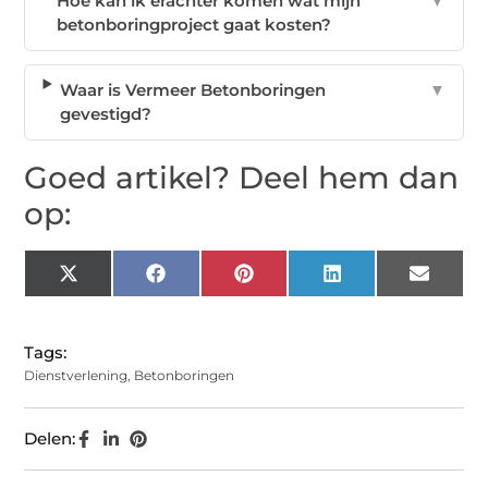
Hoe kan ik erachter komen wat mijn
▼
betonboringproject gaat kosten?
Waar is Vermeer Betonboringen
▼
gevestigd?
Goed artikel? Deel hem dan
op:
X
Facebook
Pinterest
LinkedIn
Email
(Twitter)
Tags:
Dienstverlening
,
Betonboringen
Delen: