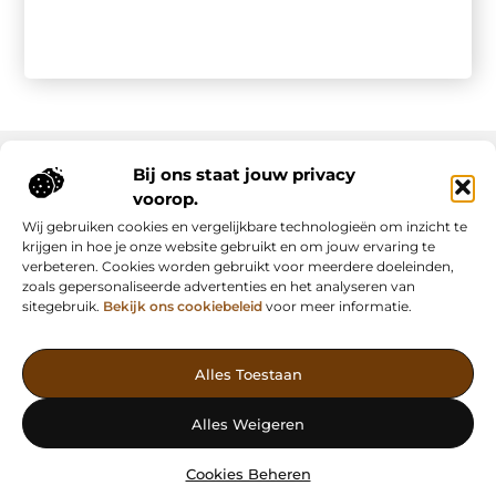
Bij ons staat jouw privacy
voorop.
Onze informatie
Wij gebruiken cookies en vergelijkbare technologieën om inzicht te
Backlink kopen: slimme strategie of riskante shortcut?
Manieren om geld te verdienen met mijn website: van passie naar inkomsten
krijgen in hoe je onze website gebruikt en om jouw ervaring te
verbeteren. Cookies worden gebruikt voor meerdere doeleinden,
zoals gepersonaliseerde advertenties en het analyseren van
sitegebruik.
Bekijk ons cookiebeleid
voor meer informatie.
Vind Inspiratie, Deel Inzichten
Alles Toestaan
— AdFunding.nl is jouw platform voor boeiende blogs,
waardevolle artikelen en effectieve advertenties. Ontdek, leer en
Alles Weigeren
deel jouw verhaal vandaag nog!
Cookies Beheren