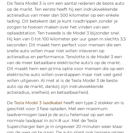
De Tesla Model 3 is om een aantal redenen de beste auto
op de markt. Ten eerste heeft hij een indrukwekkende
actieradius van meer dan 500 kilometer op een enkele
lading. Dit betekent dat je kunt roadtrippen zonder je
zorgen te hoeven maken over het vinden van een
oplaadstation. Ten tweede is de Model 3 bijzonder snel.
Hij kan van 0 tot 100 kilometer per uur gaan in slechts 3,5
seconden. Dit maakt hem perfect voor mensen die een
snelle auto willen maar niet willen inleveren op
actieradius en performance. Tenslotte is de Model 3 een
van de meer betaalbare elektrische auto’s op de markt.
Dit maakt hem een prima optie voor mensen die op een
elektrische auto willen overstappen maar niet veel geld
willen uitgeven. Al met al is de Tesla Model 3 de beste
auto op de markt, dankzij zijn indrukwekkende
actieradius, snelheid, en betaalbaarheid.
De
Tesla Model 3 laadkabel
heeft een type 2 stekker en is
geschikt voor 3 fase opladen. Met een maximum
laadvermogen laad je de accu helemaal op aan een
normale laadpaal in zo’n 8 uur. Met de Tesla
Supercharger ben je in ongeveer 20 minuten weer klaar
om de weg op te gaan. De auto plant ook langere reizen