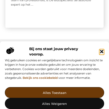
team van professionals, is De BusSpecialist de absolute
expert op het ...
Bij ons staat jouw privacy
voorop.
Onze informatie
Wij gebruiken cookies en vergelijkbare technologieën om inzicht te
Backlink kopen: slimme strategie of riskante shortcut?
Manieren om geld te verdienen met mijn website: van passie naar inkomsten
krijgen in hoe je onze website gebruikt en om jouw ervaring te
verbeteren. Cookies worden gebruikt voor meerdere doeleinden,
zoals gepersonaliseerde advertenties en het analyseren van
sitegebruik.
Bekijk ons cookiebeleid
voor meer informatie.
Vind Inspiratie, Deel Inzichten
Alles Toestaan
— AdFunding.nl is jouw platform voor boeiende blogs,
waardevolle artikelen en effectieve advertenties. Ontdek, leer en
Alles Weigeren
deel jouw verhaal vandaag nog!