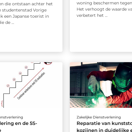
woning beschermen tegen
n die ontstaan achter het
Het verhoogt de waarde va
de studentenstad Vorige
verbetert het ...
k een Japanse toerist in
ie de ...
ienstverlening
Zakelijke Dienstverlening
ering en de 5S-
Reparatie van kunststo
e
kozijnen in duidelijke 