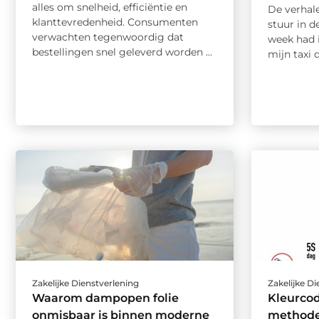
alles om snelheid, efficiëntie en
De verhale
klanttevredenheid. Consumenten
stuur in 
verwachten tegenwoordig dat
week had i
bestellingen snel geleverd worden ...
mijn taxi d
Zakelijke Dienstverlening
Zakelijke D
Waarom dampopen folie
Kleurcod
onmisbaar is binnen moderne
method