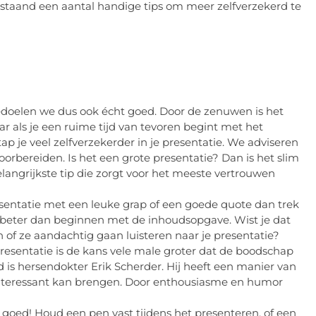
staand een aantal handige tips om meer zelfverzekerd te
bedoelen we dus ook écht goed. Door de zenuwen is het
ar als je een ruime tijd van tevoren begint met het
p je veel zelfverzekerder in je presentatie. We adviseren
rbereiden. Is het een grote presentatie? Dan is het slim
elangrijkste tip die zorgt voor het meeste vertrouwen
esentatie met een leuke grap of een goede quote dan trek
uk beter dan beginnen met de inhoudsopgave. Wist je dat
of ze aandachtig gaan luisteren naar je presentatie?
esentatie is de kans vele male groter dat de boodschap
 is hersendokter Erik Scherder. Hij heeft een manier van
interessant kan brengen. Door enthousiasme en humor
t goed! Houd een pen vast tijdens het presenteren, of een