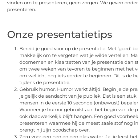
vinden om te presenteren, geen zorgen. We geven onder
presenteren.
Onze presentatietips
Bereid je goed voor op de presentatie. Met ‘goed’ 
makkelijk om te vergeten wat je wilde vertellen. Ma
doornemen en klaarzetten van je presentatie dan sta
om twee weken van tevoren te beginnen met het voo
om wellicht nog iets eerder te beginnen. Dit is de b
tijdens de presentatie.
Gebruik humor. Humor werkt áltijd. Begin je de pr
je gelijk de aandacht van je publiek. Dat is een st
mensen in de eerste 10 seconde (onbewust) bepalen 
Wanneer je humor gebruikt aan het begin van de pr
ook daadwerkelijk blijft hangen. Een goed voorbeeld
presenteren waarmee hij de meest saaie stof nog 
brengt hij zijn boodschap over.
Zorg voor een pen en een glas water. Ja, je leest he