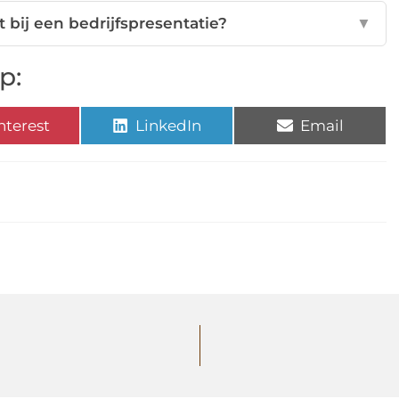
bij een bedrijfspresentatie?
▼
p:
nterest
LinkedIn
Email