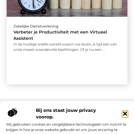
Zakelijke Dienstverlening
Verbeter je Productiviteit met een Virtueel
Assistent
In de huidige snelle wereld waarin we leven, is tijd een van
onze meest waardevolle bezittingen. Of je nu een ...
Bij ons staat jouw privacy
voorop.
Onze informatie
Wij gebruiken cookies en vergelijkbare technologieën om inzicht te
Backlink kopen: slimme strategie of riskante shortcut?
Manieren om geld te verdienen met mijn website: van passie naar inkomsten
krijgen in hoe je onze website gebruikt en om jouw ervaring te