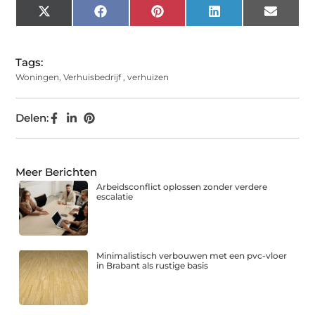
X
Facebook
Pinterest
LinkedIn
Email
(Twitter)
Tags:
Woningen
,
Verhuisbedrijf
,
verhuizen
Delen:
Meer Berichten
Arbeidsconflict oplossen zonder verdere
escalatie
Minimalistisch verbouwen met een pvc-vloer
in Brabant als rustige basis