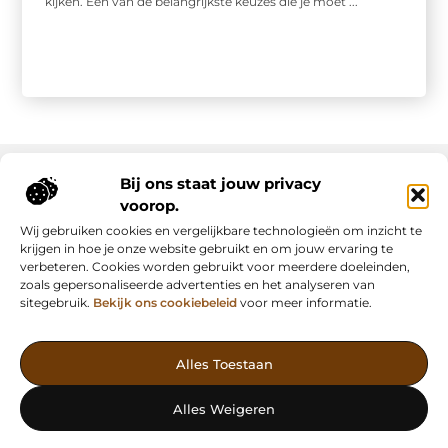
kijken. Een van de belangrijkste keuzes die je moet ...
Bij ons staat jouw privacy
voorop.
Onze informatie
Wij gebruiken cookies en vergelijkbare technologieën om inzicht te
Backlink kopen: slimme strategie of riskante shortcut?
Manieren om geld te verdienen met mijn website: van passie naar inkomsten
krijgen in hoe je onze website gebruikt en om jouw ervaring te
verbeteren. Cookies worden gebruikt voor meerdere doeleinden,
zoals gepersonaliseerde advertenties en het analyseren van
sitegebruik.
Bekijk ons cookiebeleid
voor meer informatie.
Vind Inspiratie, Deel Inzichten
Alles Toestaan
— AdFunding.nl is jouw platform voor boeiende blogs,
waardevolle artikelen en effectieve advertenties. Ontdek, leer en
Alles Weigeren
deel jouw verhaal vandaag nog!