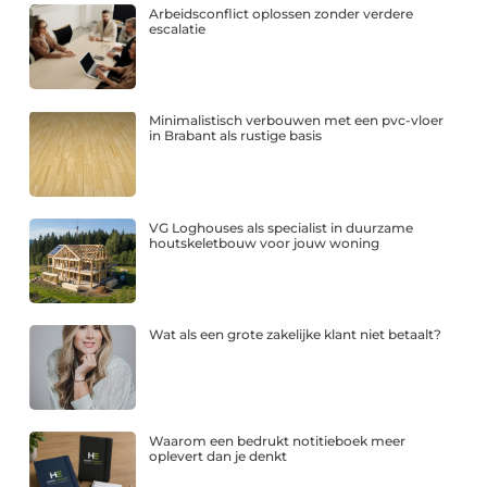
Arbeidsconflict oplossen zonder verdere
escalatie
Minimalistisch verbouwen met een pvc-vloer
in Brabant als rustige basis
VG Loghouses als specialist in duurzame
houtskeletbouw voor jouw woning
Wat als een grote zakelijke klant niet betaalt?
Waarom een bedrukt notitieboek meer
oplevert dan je denkt