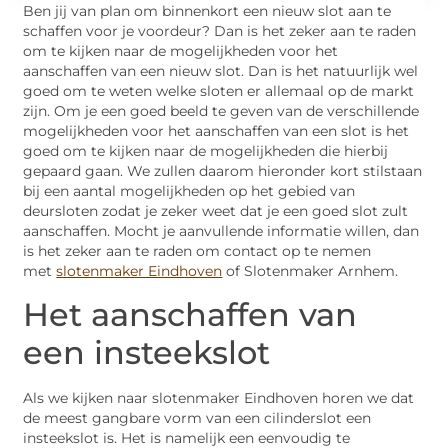
Ben jij van plan om binnenkort een nieuw slot aan te
schaffen voor je voordeur? Dan is het zeker aan te raden
om te kijken naar de mogelijkheden voor het
aanschaffen van een nieuw slot. Dan is het natuurlijk wel
goed om te weten welke sloten er allemaal op de markt
zijn. Om je een goed beeld te geven van de verschillende
mogelijkheden voor het aanschaffen van een slot is het
goed om te kijken naar de mogelijkheden die hierbij
gepaard gaan. We zullen daarom hieronder kort stilstaan
bij een aantal mogelijkheden op het gebied van
deursloten zodat je zeker weet dat je een goed slot zult
aanschaffen. Mocht je aanvullende informatie willen, dan
is het zeker aan te raden om contact op te nemen
met
slotenmaker Eindhoven
of Slotenmaker Arnhem.
Het aanschaffen van
een insteekslot
Als we kijken naar slotenmaker Eindhoven horen we dat
de meest gangbare vorm van een cilinderslot een
insteekslot is. Het is namelijk een eenvoudig te