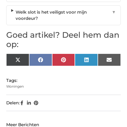
Welk slot is het veiligst voor mijn
▼
voordeur?
Goed artikel? Deel hem dan
op:
X
Facebook
Pinterest
LinkedIn
Email
(Twitter)
Tags:
Woningen
Delen:
Meer Berichten