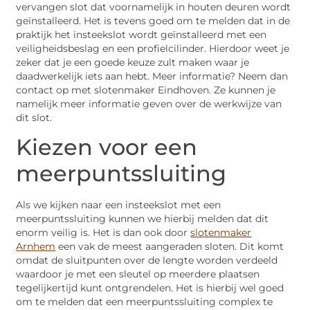
vervangen slot dat voornamelijk in houten deuren wordt
geïnstalleerd. Het is tevens goed om te melden dat in de
praktijk het insteekslot wordt geïnstalleerd met een
veiligheidsbeslag en een profielcilinder. Hierdoor weet je
zeker dat je een goede keuze zult maken waar je
daadwerkelijk iets aan hebt. Meer informatie? Neem dan
contact op met slotenmaker Eindhoven. Ze kunnen je
namelijk meer informatie geven over de werkwijze van
dit slot.
Kiezen voor een
meerpuntssluiting
Als we kijken naar een insteekslot met een
meerpuntssluiting kunnen we hierbij melden dat dit
enorm veilig is. Het is dan ook door
slotenmaker
Arnhem
een vak de meest aangeraden sloten. Dit komt
omdat de sluitpunten over de lengte worden verdeeld
waardoor je met een sleutel op meerdere plaatsen
tegelijkertijd kunt ontgrendelen. Het is hierbij wel goed
om te melden dat een meerpuntssluiting complex te