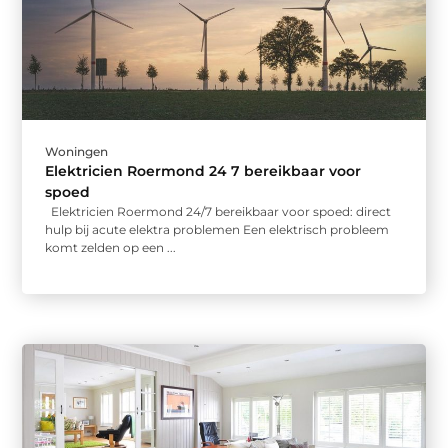
Woningen
Elektricien Roermond 24 7 bereikbaar voor
spoed
Elektricien Roermond 24/7 bereikbaar voor spoed: direct
hulp bij acute elektra problemen Een elektrisch probleem
komt zelden op een ...