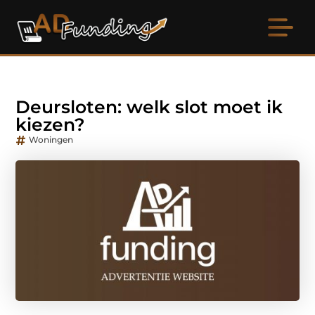
Deursloten: welk slot moet ik
kiezen?
Woningen