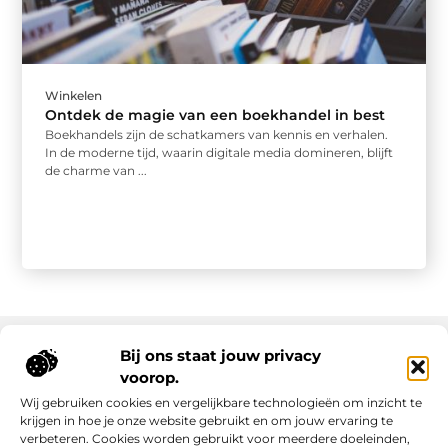
Winkelen
Ontdek de magie van een boekhandel in best
Boekhandels zijn de schatkamers van kennis en verhalen.
In de moderne tijd, waarin digitale media domineren, blijft
de charme van ...
Bij ons staat jouw privacy
voorop.
Onze informatie
Wij gebruiken cookies en vergelijkbare technologieën om inzicht te
Backlink kopen: slimme strategie of riskante shortcut?
Manieren om geld te verdienen met mijn website: van passie naar inkomsten
krijgen in hoe je onze website gebruikt en om jouw ervaring te
verbeteren. Cookies worden gebruikt voor meerdere doeleinden,