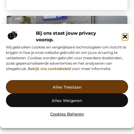
Bij ons staat jouw privacy
voorop.
Wij gebruiken cookies en vergelijkbare technologieën om inzicht te
krijgen in hoe je onze website gebruikt en om jouw ervaring te
verbeteren. Cookies worden gebruikt voor meerdere doeleinden,
zoals gepersonaliseerde advertenties en het analyseren van
sitegebruik.
Bekijk ons cookiebeleid
voor meer informatie.
Vervoer En Transport
Eenvoudig een aanhanger huren bij JobCar
Voor het huren van een aanhangwagen zit u bij JobCar
Alles Toestaan
goed. Ze bieden verschillende varianten en types aan. Zo
kun je bij ...
Alles Weigeren
Cookies Beheren