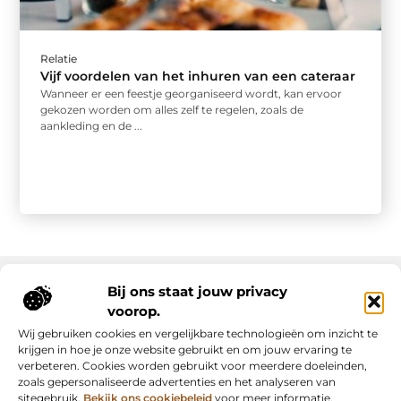
Relatie
Vijf voordelen van het inhuren van een cateraar
Wanneer er een feestje georganiseerd wordt, kan ervoor
gekozen worden om alles zelf te regelen, zoals de
aankleding en de ...
Bij ons staat jouw privacy
voorop.
Onze informatie
Wij gebruiken cookies en vergelijkbare technologieën om inzicht te
Backlink kopen: slimme strategie of riskante shortcut?
Manieren om geld te verdienen met mijn website: van passie naar inkomsten
krijgen in hoe je onze website gebruikt en om jouw ervaring te
verbeteren. Cookies worden gebruikt voor meerdere doeleinden,
zoals gepersonaliseerde advertenties en het analyseren van
sitegebruik.
Bekijk ons cookiebeleid
voor meer informatie.