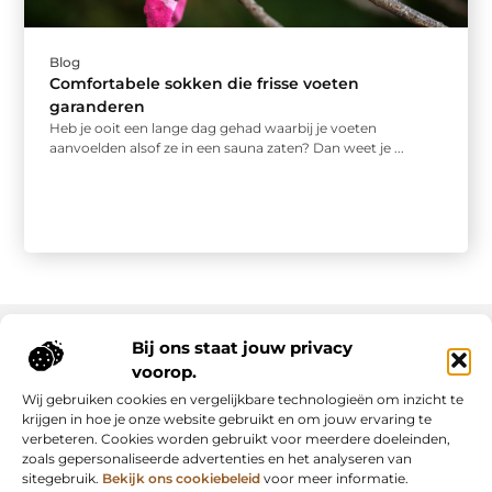
Blog
Comfortabele sokken die frisse voeten
garanderen
Heb je ooit een lange dag gehad waarbij je voeten
aanvoelden alsof ze in een sauna zaten? Dan weet je ...
Bij ons staat jouw privacy
voorop.
Onze informatie
Wij gebruiken cookies en vergelijkbare technologieën om inzicht te
Backlink kopen: slimme strategie of riskante shortcut?
Manieren om geld te verdienen met mijn website: van passie naar inkomsten
krijgen in hoe je onze website gebruikt en om jouw ervaring te
verbeteren. Cookies worden gebruikt voor meerdere doeleinden,
zoals gepersonaliseerde advertenties en het analyseren van
sitegebruik.
Bekijk ons cookiebeleid
voor meer informatie.