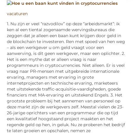
vacaturen
1. Nu zijn er veel “razvodilov” op deze “arbeidsmarkt”: ik
ken al een tiental zogenaamde wervingsbureaus die
zeggen dat je alleen een baan kunt krijgen door geld in
de blockchain te investeren. Ren met spoed van hen weg
– als een werkgever u om geld vraagt ​​voor een
aanwerving, is dit geen werkgever, maar een oplichter. 2.
Het is een mythe dat er alleen vraag is naar
programmeurs in cryptocurrencies. Niet alleen. Er is veel
vraag naar PR-mensen met uitgebreide internationale
ervaring, managers met ervaring in grote
internetprojecten en technische ervaring, marketeers
met uitstekende traffic-acquisitie-vaardigheden, goede
financiers met MA-ervaring en uitstekend Engels. 3. Het
grootste probleem bij het aannemen van personeel op
deze markt zijn de werkgevers zelf. Meestal vielen de 23-
26-jarige oprichters van een programmeur die op tijd
een kwalitatief hoogstaand project maakten en het
regende geld op hen, in geluk. Nu ze proberen het bedrijf
te laten groeien en opschalen, nemen ze