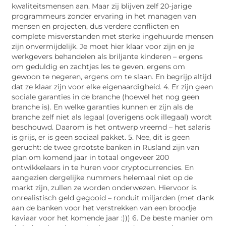
kwaliteitsmensen aan. Maar zij blijven zelf 20-jarige
programmeurs zonder ervaring in het managen van
mensen en projecten, dus verdere conflicten en
complete misverstanden met sterke ingehuurde mensen
zijn onvermijdelijk. Je moet hier klaar voor zijn en je
werkgevers behandelen als briljante kinderen – ergens
om geduldig en zachtjes les te geven, ergens om
gewoon te negeren, ergens om te slaan. En begrijp altijd
dat ze klaar zijn voor elke eigenaardigheid. 4. Er zijn geen
sociale garanties in de branche (hoewel het nog geen
branche is). En welke garanties kunnen er zijn als de
branche zelf niet als legaal (overigens ook illegaal) wordt
beschouwd. Daarom is het ontwerp vreemd – het salaris
is grijs, er is geen sociaal pakket. 5. Nee, dit is geen
gerucht: de twee grootste banken in Rusland zijn van
plan om komend jaar in totaal ongeveer 200
ontwikkelaars in te huren voor cryptocurrencies. En
aangezien dergelijke nummers helemaal niet op de
markt zijn, zullen ze worden onderwezen. Hiervoor is
onrealistisch geld gegooid – ronduit miljarden (met dank
aan de banken voor het verstrekken van een broodje
kaviaar voor het komende jaar :))) 6. De beste manier om