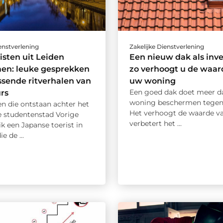
ienstverlening
Zakelijke Dienstverlening
isten uit Leiden
Een nieuw dak als inve
n: leuke gesprekken
zo verhoogt u de waar
ssende ritverhalen van
uw woning
Een goed dak doet meer d
rs
woning beschermen tegen
n die ontstaan achter het
Het verhoogt de waarde va
de studentenstad Vorige
verbetert het ...
k een Japanse toerist in
ie de ...