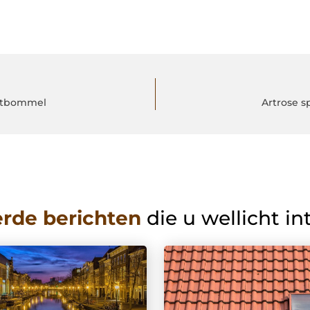
altbommel
Artrose s
erde berichten
die u wellicht in