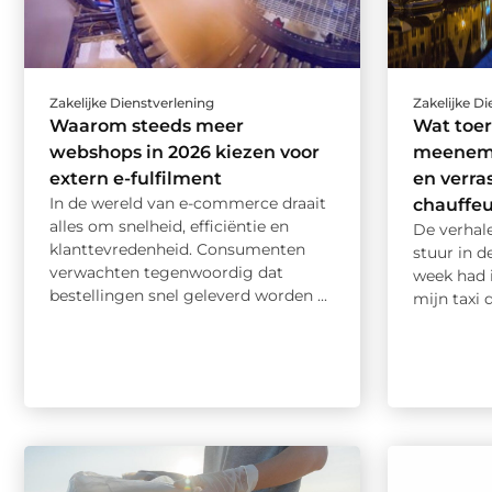
Zakelijke Dienstverlening
Zakelijke D
Waarom steeds meer
Wat toer
webshops in 2026 kiezen voor
meeneme
extern e-fulfilment
en verra
In de wereld van e-commerce draait
chauffeu
alles om snelheid, efficiëntie en
De verhale
klanttevredenheid. Consumenten
stuur in 
verwachten tegenwoordig dat
week had i
bestellingen snel geleverd worden ...
mijn taxi d