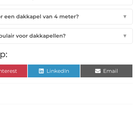
oor een dakkapel van 4 meter?
▼
pulair voor dakkapellen?
▼
p:
nterest
LinkedIn
Email