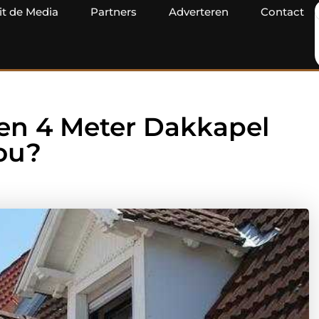
it de Media
Partners
Adverteren
Contact
Een 4 Meter Dakkapel
ou?