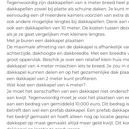
Tegenwoordig zijn dakkapellen van 4 meter breed heel popu
dakkapellen zowel bij platte als schuine daken. Je kunt
eenvoudig een of meerdere kamers voorzien van extra dag
ook andere mogelijke lengtes bij dakkapellen. Denk aan
ook aan dakkapellen van 10 meter. De kosten tussen deze 
als je ze gaat vergelijken met kleinere lengtes.
Met je buren een dakkapel plaatsen
De maximale afmeting van de dakkapel is afhankelijk va
achterzijde, dakhoogte en dakbreedte. Met een breedte v
groot oppervlak. Beschik je over een relatief klein huis m
dakkapel van 4 meter misschien iets te breed. Je zou in
dakkapel kunnen delen en op het gezamenlijke dak plaats
een dakkapel van 2 meter kunt profiteren.
Wat kost een dakkapel van 4 meter?
Je moet het aanschaffen van een dakkapel niet onderscha
aan kwijt. Tegenwoordig moet je voor het plaatsen van 
aan een bedrag van gemiddeld 10.000 euro. Dit bedrag is
betreft dan wel een prefab dakkapel. Een prefab dakkapel 
het bedrijf gemaakt en hoeft alleen nog op locatie gepla
dakkapel op maat gemaakt altijd meer geld kwijt. Dit k