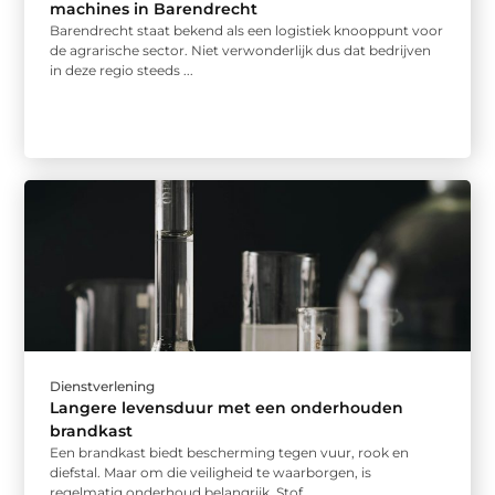
machines in Barendrecht
Barendrecht staat bekend als een logistiek knooppunt voor
de agrarische sector. Niet verwonderlijk dus dat bedrijven
in deze regio steeds ...
Dienstverlening
Langere levensduur met een onderhouden
brandkast
Een brandkast biedt bescherming tegen vuur, rook en
diefstal. Maar om die veiligheid te waarborgen, is
regelmatig onderhoud belangrijk. Stof, ...