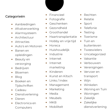
Financieel
Rechten
Categorieën
Fotografie
Relatie
Geschenken
Sport
Aanbiedingen
Gezondheid
Telefonie
Afvalverwerking
Groothandel
Testing
Alarmsysteem
Haartransplantatie
Toerisme
Architectuur
Hobby en vrije tijd
Tuin en
Attracties
Horeca
buitenleven
Auto's en Motoren
Huishoudelijk
Tweewielers
Banen en
Industrie
Uncategorized
opleidingen
Internet
Vakantie
Beauty en
Internet
Verbouwen
verzorging
marketing
Verenigingen
Bedrijven
Kinderen
Vervoer en
Bloemen
Kunst en Kitsch
transport
Blog
Links / Index
Wijn
Boeken en
Management
Winkelen
Tijdschriften
Marketing
Woning en Tuin
Cadeau
Media
Woningen
Dienstverlening
Meubels
Zakelijk
Dieren
MKB
Zakelijke
Electronica en
Mobiliteit
dienstverlening
Computers