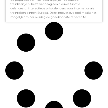
treinkaartje.nl heeft vandaag een nieuwe functie
gelanceerd: interactieve prijskalenders voor internationale
treinreizen binnen Europa. Deze innovatieve tool maakt het
mogelijk om per reisdag de goedkoopste tarieven te