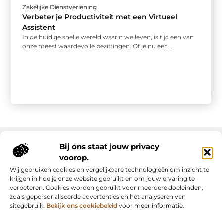
Zakelijke Dienstverlening
Verbeter je Productiviteit met een Virtueel
Assistent
In de huidige snelle wereld waarin we leven, is tijd een van
onze meest waardevolle bezittingen. Of je nu een ...
Bij ons staat jouw privacy
voorop.
Onze informatie
Wij gebruiken cookies en vergelijkbare technologieën om inzicht te
Backlink kopen: slimme strategie of riskante shortcut?
Manieren om geld te verdienen met mijn website: van passie naar inkomsten
krijgen in hoe je onze website gebruikt en om jouw ervaring te
verbeteren. Cookies worden gebruikt voor meerdere doeleinden,
zoals gepersonaliseerde advertenties en het analyseren van
sitegebruik.
Bekijk ons cookiebeleid
voor meer informatie.