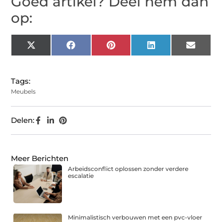
Goed artikel? Deel hem dan
op:
X
Facebook
Pinterest
LinkedIn
Email
(Twitter)
Tags:
Meubels
Delen:
Meer Berichten
Arbeidsconflict oplossen zonder verdere
escalatie
Minimalistisch verbouwen met een pvc-vloer